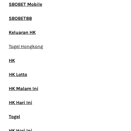
SBOBET Mobile
SBOBET88
Keluaran HK
Togel Hongkong
HK
HK Lotto
HK Malam Ini
HK Hari Ini
Togel
HK Hari Ini