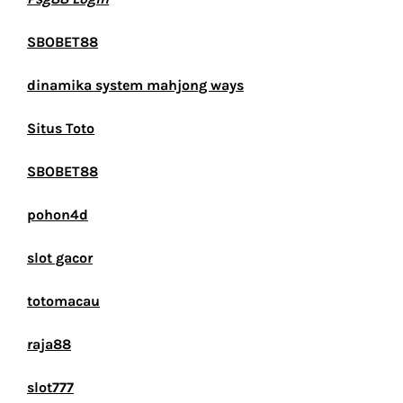
SBOBET88
dinamika system mahjong ways
Situs Toto
SBOBET88
pohon4d
slot gacor
totomacau
raja88
slot777