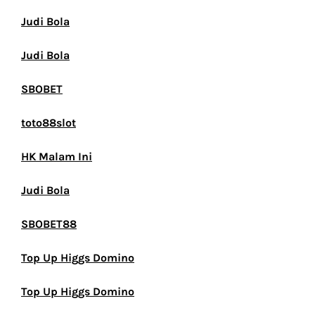
Judi Bola
Judi Bola
SBOBET
toto88slot
HK Malam Ini
Judi Bola
SBOBET88
Top Up Higgs Domino
Top Up Higgs Domino