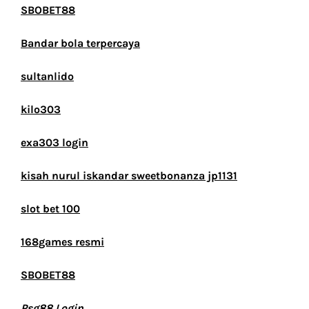
SBOBET88
Bandar bola terpercaya
sultanlido
kilo303
exa303 login
kisah nurul iskandar sweetbonanza jp1131
slot bet 100
168games resmi
SBOBET88
Psg88 Login