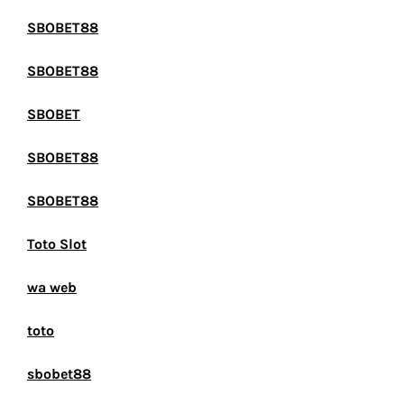
SBOBET88
SBOBET88
SBOBET
SBOBET88
SBOBET88
Toto Slot
wa web
toto
sbobet88