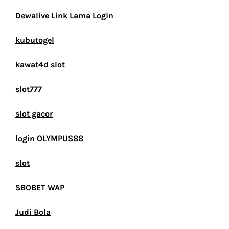
Dewalive Link Lama Login
kubutogel
kawat4d slot
slot777
slot gacor
login OLYMPUS88
slot
SBOBET WAP
Judi Bola