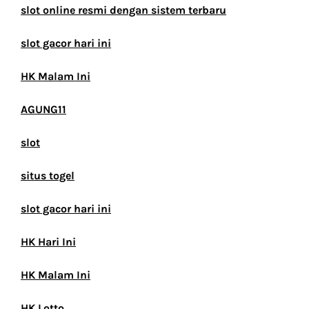
slot online resmi dengan sistem terbaru
slot gacor hari ini
HK Malam Ini
AGUNG11
slot
situs togel
slot gacor hari ini
HK Hari Ini
HK Malam Ini
HK Lotto