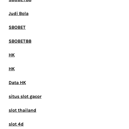
Judi Bola
SBOBET
SBOBET88
HK
HK
Data HK
situs slot gacor
slot thailand
slot 4d