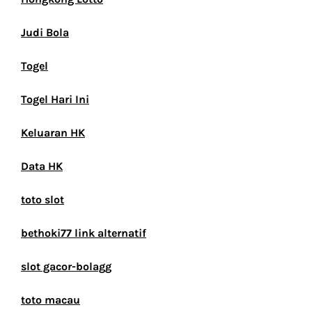
Judi Bola
Togel
Togel Hari Ini
Keluaran HK
Data HK
toto slot
bethoki77 link alternatif
slot gacor-bolagg
toto macau