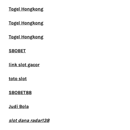
Togel Hongkong
Togel Hongkong
Togel Hongkong
SBOBET
link slot gacor
toto slot
SBOBET88
Judi Bola
slot dana radar138