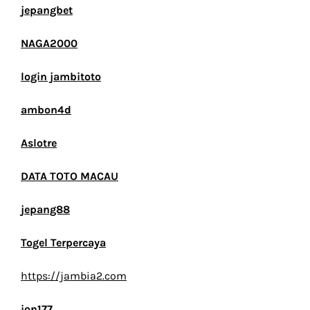
jepangbet
NAGA2000
login jambitoto
ambon4d
Aslotre
DATA TOTO MACAU
jepang88
Togel Terpercaya
https://jambia2.com
ion177