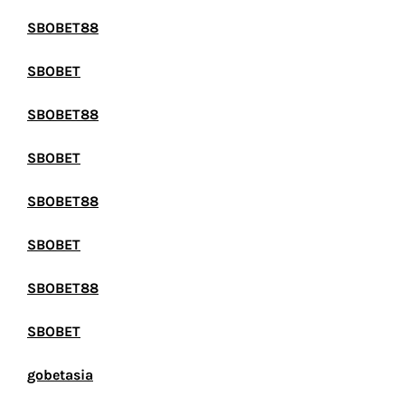
SBOBET88
SBOBET
SBOBET88
SBOBET
SBOBET88
SBOBET
SBOBET88
SBOBET
gobetasia