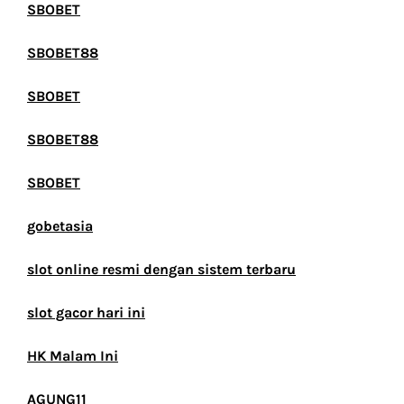
SBOBET
SBOBET88
SBOBET
SBOBET88
SBOBET
gobetasia
slot online resmi dengan sistem terbaru
slot gacor hari ini
HK Malam Ini
AGUNG11