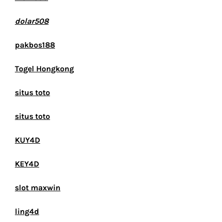
dolar508
pakbos188
Togel Hongkong
situs toto
situs toto
KUY4D
KEY4D
slot maxwin
ling4d