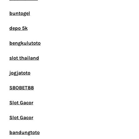
buntogel
depo 5k
bengkulutoto
slot thailand
jogjatoto
SBOBET88
Slot Gacor
Slot Gacor
bandungtoto