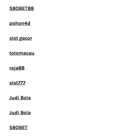
SBOBET88
pohon4d
slot gacor
totomacau
raja88
slot777
Judi Bola
Judi Bola
SBOBET