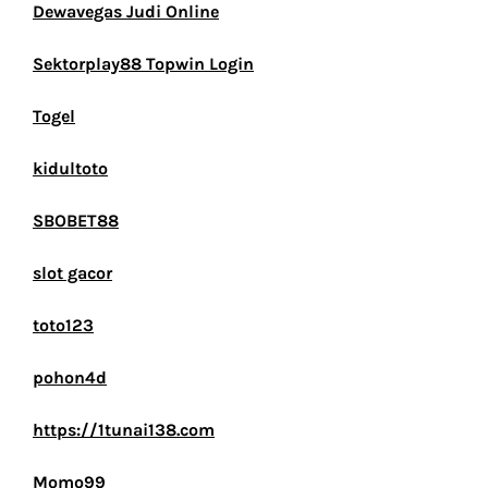
Dewavegas Judi Online
Sektorplay88 Topwin Login
Togel
kidultoto
SBOBET88
slot gacor
toto123
pohon4d
https://1tunai138.com
Momo99