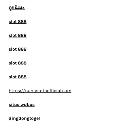
ดูอนิเมะ
slot 888
slot 888
slot 888
slot 888
slot 888
https://nanastotoofficial.com
situs wdbos
dingdongtogel