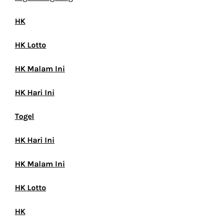
HK
HK Lotto
HK Malam Ini
HK Hari Ini
Togel
HK Hari Ini
HK Malam Ini
HK Lotto
HK