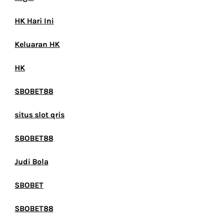
HK Hari Ini
Keluaran HK
HK
SBOBET88
situs slot qris
SBOBET88
Judi Bola
SBOBET
SBOBET88