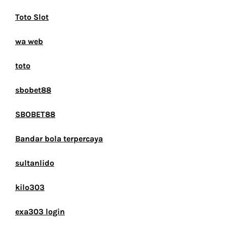
Toto Slot
wa web
toto
sbobet88
SBOBET88
Bandar bola terpercaya
sultanlido
kilo303
exa303 login