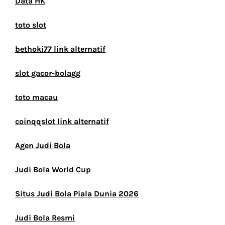
Data HK
toto slot
bethoki77 link alternatif
slot gacor-bolagg
toto macau
coinqqslot link alternatif
Agen Judi Bola
Judi Bola World Cup
Situs Judi Bola Piala Dunia 2026
Judi Bola Resmi