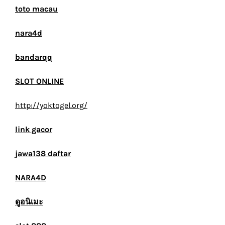
toto macau
nara4d
bandarqq
SLOT ONLINE
http://yoktogel.org/
link gacor
jawa138 daftar
NARA4D
ดูอนิเมะ