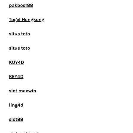
pakbos188
Togel Hongkong
situs toto
situs toto
KUY4D
KEY4D
slot maxwin
ling4d
slot88