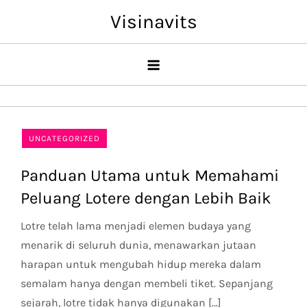
Skip
Visinavits
to
content
UNCATEGORIZED
Panduan Utama untuk Memahami
Peluang Lotere dengan Lebih Baik
Lotre telah lama menjadi elemen budaya yang
menarik di seluruh dunia, menawarkan jutaan
harapan untuk mengubah hidup mereka dalam
semalam hanya dengan membeli tiket. Sepanjang
sejarah, lotre tidak hanya digunakan […]