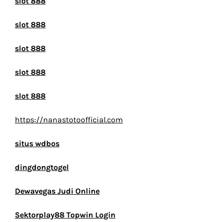
slot 888
slot 888
slot 888
slot 888
slot 888
https://nanastotoofficial.com
situs wdbos
dingdongtogel
Dewavegas Judi Online
Sektorplay88 Topwin Login