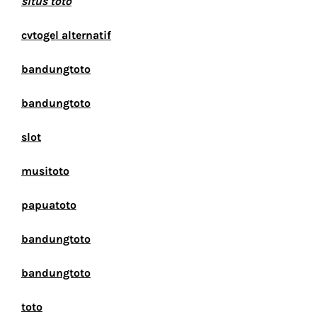
situs toto
cvtogel alternatif
bandungtoto
bandungtoto
slot
musitoto
papuatoto
bandungtoto
bandungtoto
toto