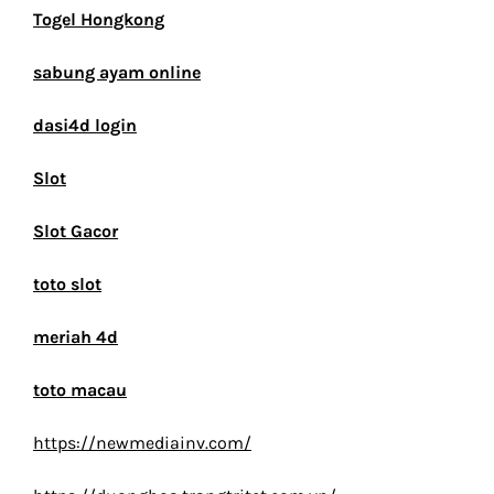
Togel Hongkong
sabung ayam online
dasi4d login
Slot
Slot Gacor
toto slot
meriah 4d
toto macau
https://newmediainv.com/