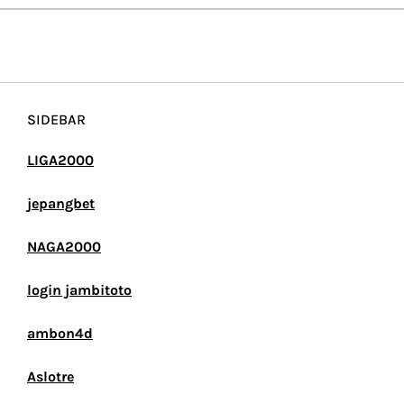
SIDEBAR
LIGA2000
jepangbet
NAGA2000
login jambitoto
ambon4d
Aslotre