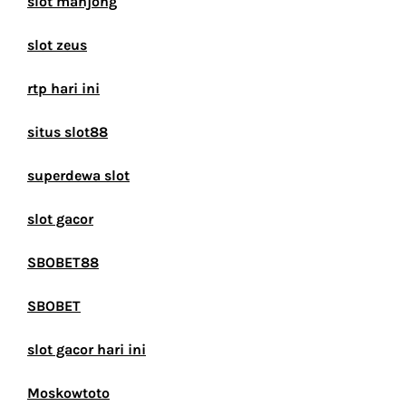
slot mahjong
slot zeus
rtp hari ini
situs slot88
superdewa slot
slot gacor
SBOBET88
SBOBET
slot gacor hari ini
Moskowtoto