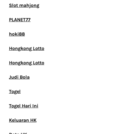
Slot mahjong
PLANET77
hoki88
Hongkong Lotto
Hongkong Lotto
Judi Bola
Togel
Togel Hari Ini
Keluaran HK