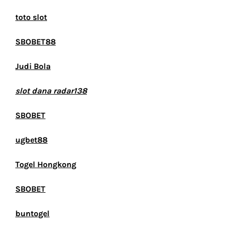
toto slot
SBOBET88
Judi Bola
slot dana radar138
SBOBET
ugbet88
Togel Hongkong
SBOBET
buntogel