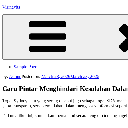
Skip
Visinavits
to
content
Sample Page
by:
Admin
Posted on:
March 23, 2026
March 23, 2026
Cara Pintar Menghindari Kesalahan Dal
Togel Sydney atau yang sering disebut juga sebagai togel SDY menjadi
yang transparan, serta kemudahan dalam mengakses informasi seperti
Dalam artikel ini, kamu akan memahami secara lengkap tentang togel 