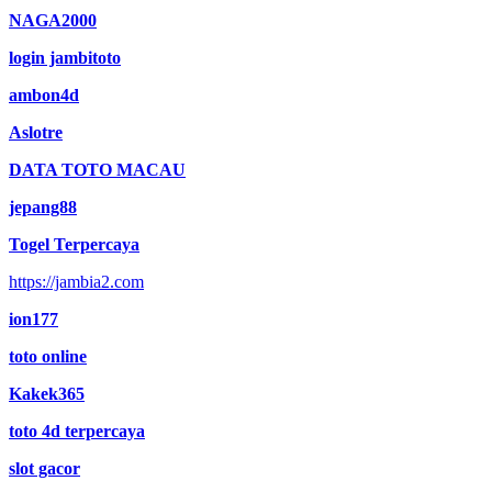
NAGA2000
login jambitoto
ambon4d
Aslotre
DATA TOTO MACAU
jepang88
Togel Terpercaya
https://jambia2.com
ion177
toto online
Kakek365
toto 4d terpercaya
slot gacor