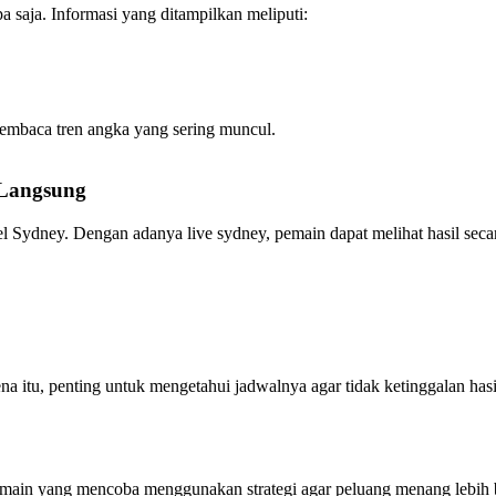
pa saja. Informasi yang ditampilkan meliputi:
embaca tren angka yang sering muncul.
 Langsung
 Sydney. Dengan adanya live sydney, pemain dapat melihat hasil seca
ena itu, penting untuk mengetahui jadwalnya agar tidak ketinggalan hasi
main yang mencoba menggunakan strategi agar peluang menang lebih be