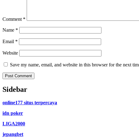
Comment
*
Name
*
Email
*
Website
Save my name, email, and website in this browser for the next ti
Sidebar
online177 situs terpercaya
idn poker
LIGA2000
jepangbet