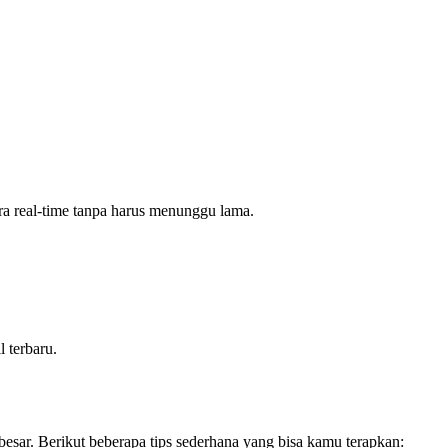
ra real-time tanpa harus menunggu lama.
l terbaru.
sar. Berikut beberapa tips sederhana yang bisa kamu terapkan: