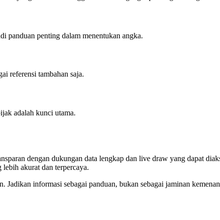
adi panduan penting dalam menentukan angka.
ai referensi tambahan saja.
bijak adalah kunci utama.
nsparan dengan dukungan data lengkap dan live draw yang dapat diak
lebih akurat dan terpercaya.
han. Jadikan informasi sebagai panduan, bukan sebagai jaminan kemen