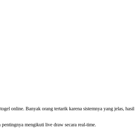
gel online. Banyak orang tertarik karena sistemnya yang jelas, hasil
pentingnya mengikuti live draw secara real-time.