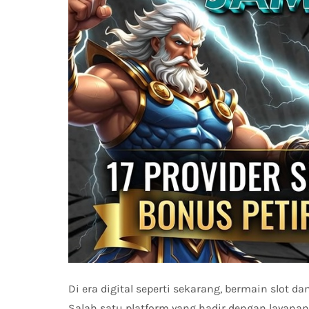
Di era digital seperti sekarang, bermain slot 
Salah satu platform yang hadir dengan layanan