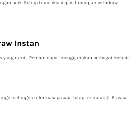
 dengan baik. Setiap transaksi deposit maupun withdraw
raw Instan
ses yang rumit. Pemain dapat menggunakan berbagai metode
ggi sehingga informasi pribadi tetap terlindungi. Privasi