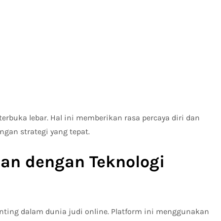
erbuka lebar. Hal ini memberikan rasa percaya diri dan
gan strategi yang tepat.
an dengan Teknologi
ting dalam dunia judi online. Platform ini menggunakan