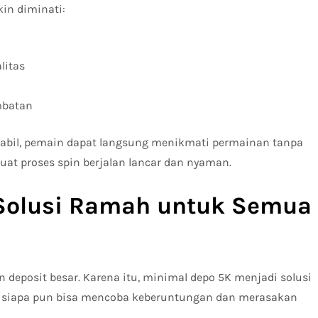
n diminati:
litas
mbatan
stabil, pemain dapat langsung menikmati permainan tanpa
uat proses spin berjalan lancar dan nyaman.
 Solusi Ramah untuk Semua
deposit besar. Karena itu, minimal depo 5K menjadi solusi
u, siapa pun bisa mencoba keberuntungan dan merasakan