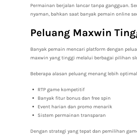
Permainan berjalan lancar tanpa gangguan. Se
nyaman, bahkan saat banyak pemain online se
Peluang Maxwin Tingg
Banyak pemain mencari platform dengan pelu
maxwin yang tinggi melalui berbagai pilihan sl
Beberapa alasan peluang menang lebih optimal
RTP game kompetitif
Banyak fitur bonus dan free spin
Event harian dan promo menarik
Sistem permainan transparan
Dengan strategi yang tepat dan pemilihan ga