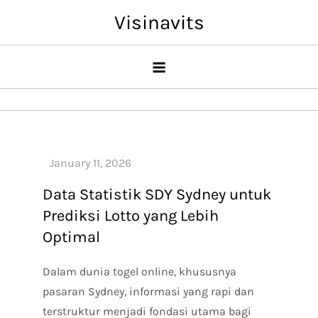
Skip
Visinavits
to
content
Data Statistik SDY Sydney untuk
Prediksi Lotto yang Lebih
Optimal
Dalam dunia togel online, khususnya
pasaran Sydney, informasi yang rapi dan
terstruktur menjadi fondasi utama bagi