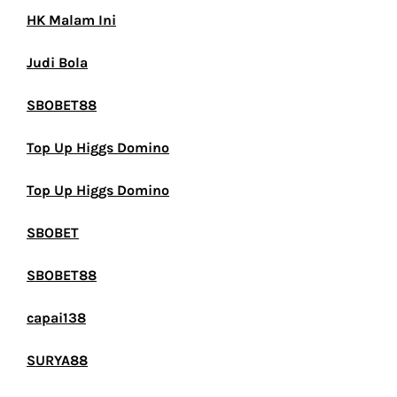
HK Malam Ini
Judi Bola
SBOBET88
Top Up Higgs Domino
Top Up Higgs Domino
SBOBET
SBOBET88
capai138
SURYA88