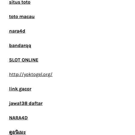
situs toto
toto macau
nara4d
bandarqq
SLOT ONLINE
http://yoktogel.org/
link gacor
jawa138 daftar
NARA4D
ดูอนิเมะ