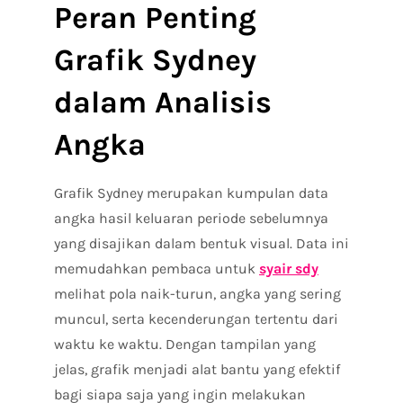
Peran Penting
Grafik Sydney
dalam Analisis
Angka
Grafik Sydney merupakan kumpulan data
angka hasil keluaran periode sebelumnya
yang disajikan dalam bentuk visual. Data ini
memudahkan pembaca untuk
syair sdy
melihat pola naik-turun, angka yang sering
muncul, serta kecenderungan tertentu dari
waktu ke waktu. Dengan tampilan yang
jelas, grafik menjadi alat bantu yang efektif
bagi siapa saja yang ingin melakukan