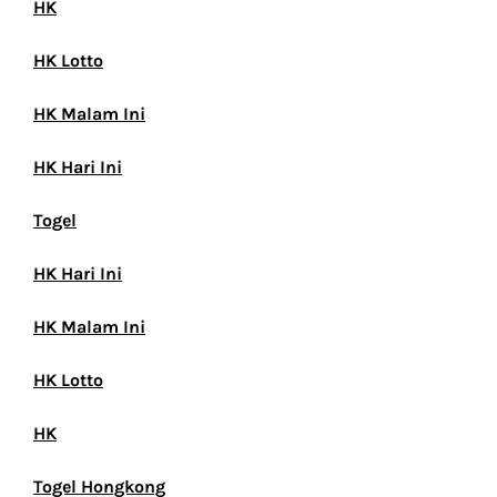
HK
HK Lotto
HK Malam Ini
HK Hari Ini
Togel
HK Hari Ini
HK Malam Ini
HK Lotto
HK
Togel Hongkong