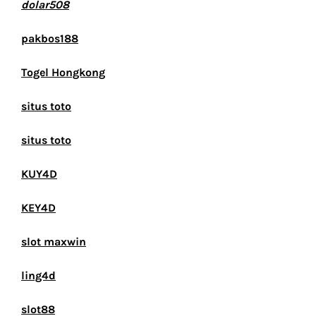
dolar508
pakbos188
Togel Hongkong
situs toto
situs toto
KUY4D
KEY4D
slot maxwin
ling4d
slot88