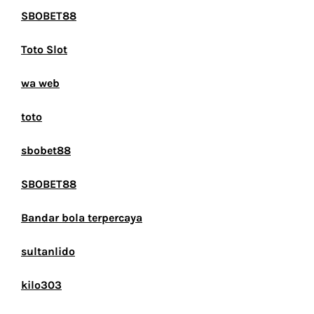
SBOBET88
Toto Slot
wa web
toto
sbobet88
SBOBET88
Bandar bola terpercaya
sultanlido
kilo303