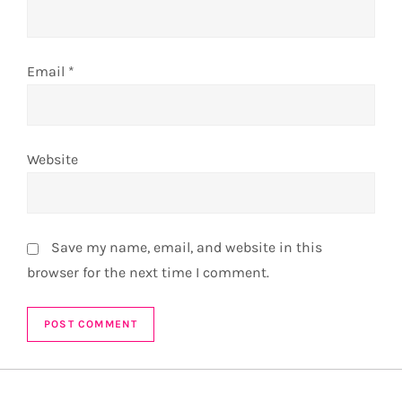
Email
*
Website
Save my name, email, and website in this
browser for the next time I comment.