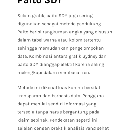
Paito SDY
Selain grafik, paito SDY juga sering
digunakan sebagai metode pendukung.
Paito berisi rangkuman angka yang disusun
dalam tabel warna atau kolom tertentu
sehingga memudahkan pengelompokan
data. Kombinasi antara grafik Sydney dan
paito SDY dianggap efektif karena saling
melengkapi dalam membaca tren.
Metode ini dikenal luas karena bersifat
transparan dan berbasis data. Pengguna
dapat menilai sendiri informasi yang
tersedia tanpa harus bergantung pada
klaim sepihak. Pendekatan seperti ini
sejalan dengan praktik analisis yang sehat