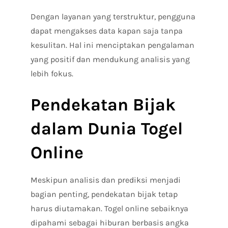
Dengan layanan yang terstruktur, pengguna
dapat mengakses data kapan saja tanpa
kesulitan. Hal ini menciptakan pengalaman
yang positif dan mendukung analisis yang
lebih fokus.
Pendekatan Bijak
dalam Dunia Togel
Online
Meskipun analisis dan prediksi menjadi
bagian penting, pendekatan bijak tetap
harus diutamakan. Togel online sebaiknya
dipahami sebagai hiburan berbasis angka