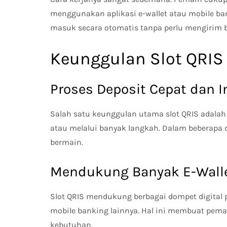
menggunakan aplikasi e-wallet atau mobile ba
masuk secara otomatis tanpa perlu mengirim bu
Keunggulan Slot QRIS
Proses Deposit Cepat dan I
Salah satu keunggulan utama slot QRIS adalah
atau melalui banyak langkah. Dalam beberapa 
bermain.
Mendukung Banyak E-Wall
Slot QRIS mendukung berbagai dompet digital p
mobile banking lainnya. Hal ini membuat pema
kebutuhan.