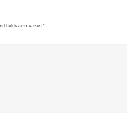
ed fields are marked
*