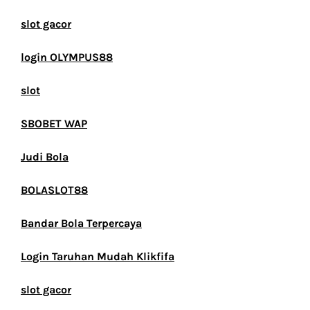
slot gacor
login OLYMPUS88
slot
SBOBET WAP
Judi Bola
BOLASLOT88
Bandar Bola Terpercaya
Login Taruhan Mudah Klikfifa
slot gacor