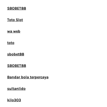
SBOBET88
Toto Slot
wa web
toto
sbobet88
SBOBET88
Bandar bola terpercaya
sultanlido
kilo303