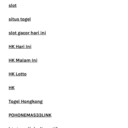
slot
situs togel
slot gacor hari ini
HK Hari Ini
HK Malam Ini
HK Lotto
HK
Togel Hongkong
POHONEMAS33LINK