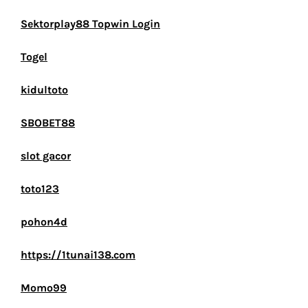
Sektorplay88 Topwin Login
Togel
kidultoto
SBOBET88
slot gacor
toto123
pohon4d
https://1tunai138.com
Momo99