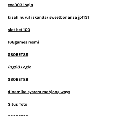
exa303 login
kisah nurul iskandar sweetbonanza jp1131
slot bet 100
168games resmi
SBOBET88
Psg88 Login
SBOBET88
dinamika system mahjong ways
Situs Toto