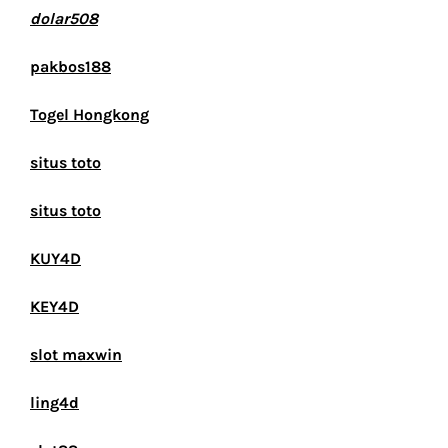
dolar508
pakbos188
Togel Hongkong
situs toto
situs toto
KUY4D
KEY4D
slot maxwin
ling4d