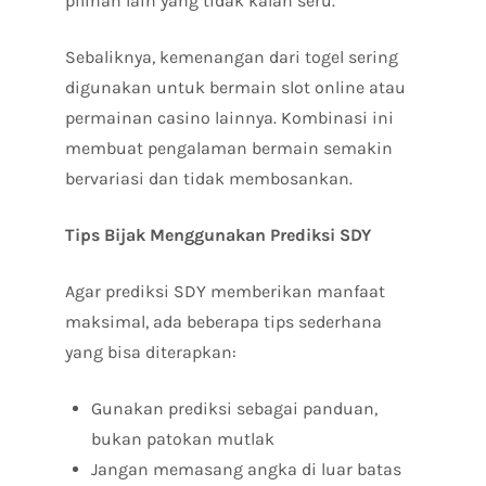
pilihan lain yang tidak kalah seru.
Sebaliknya, kemenangan dari togel sering
digunakan untuk bermain slot online atau
permainan casino lainnya. Kombinasi ini
membuat pengalaman bermain semakin
bervariasi dan tidak membosankan.
Tips Bijak Menggunakan Prediksi SDY
Agar prediksi SDY memberikan manfaat
maksimal, ada beberapa tips sederhana
yang bisa diterapkan:
Gunakan prediksi sebagai panduan,
bukan patokan mutlak
Jangan memasang angka di luar batas