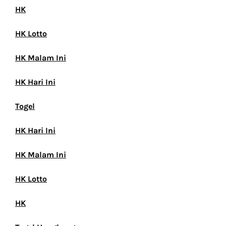
HK
HK Lotto
HK Malam Ini
HK Hari Ini
Togel
HK Hari Ini
HK Malam Ini
HK Lotto
HK