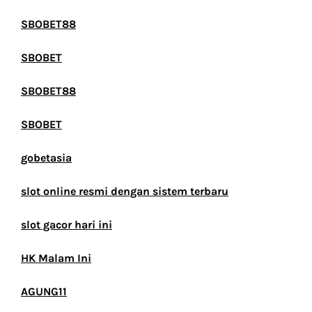
SBOBET88
SBOBET
SBOBET88
SBOBET
gobetasia
slot online resmi dengan sistem terbaru
slot gacor hari ini
HK Malam Ini
AGUNG11