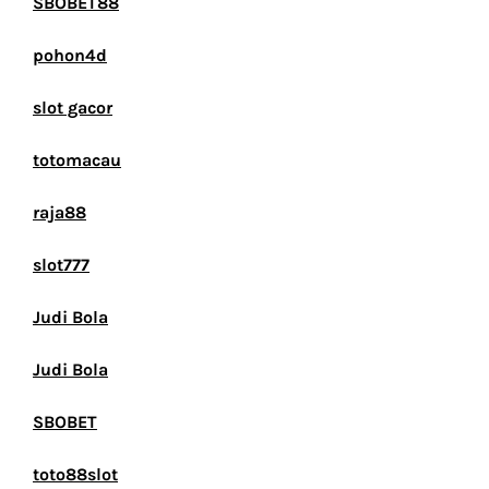
SBOBET88
pohon4d
slot gacor
totomacau
raja88
slot777
Judi Bola
Judi Bola
SBOBET
toto88slot