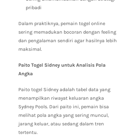
pribadi
Dalam praktiknya, pemain togel online
sering memadukan bocoran dengan feeling
dan pengalaman sendiri agar hasilnya lebih
maksimal.
Paito Togel Sidney untuk Analisis Pola
Angka
Paito togel Sidney adalah tabel data yang
menampilkan riwayat keluaran angka
Sydney Pools. Dari paito ini, pemain bisa
melihat pola angka yang sering muncul,
jarang keluar, atau sedang dalam tren
tertentu.