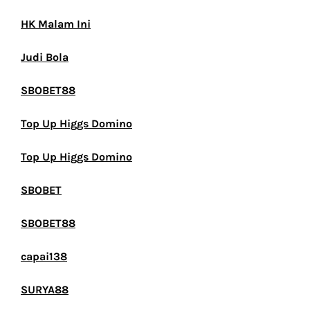
HK Malam Ini
Judi Bola
SBOBET88
Top Up Higgs Domino
Top Up Higgs Domino
SBOBET
SBOBET88
capai138
SURYA88