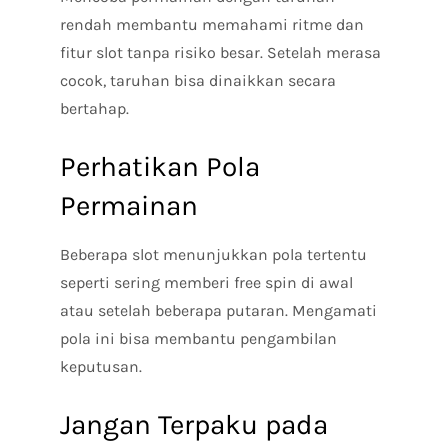
rendah membantu memahami ritme dan
fitur slot tanpa risiko besar. Setelah merasa
cocok, taruhan bisa dinaikkan secara
bertahap.
Perhatikan Pola
Permainan
Beberapa slot menunjukkan pola tertentu
seperti sering memberi free spin di awal
atau setelah beberapa putaran. Mengamati
pola ini bisa membantu pengambilan
keputusan.
Jangan Terpaku pada