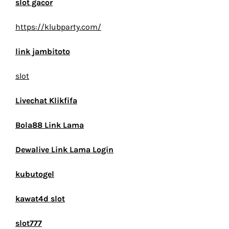
slot gacor
https://klubparty.com/
link jambitoto
slot
Livechat Klikfifa
Bola88 Link Lama
Dewalive Link Lama Login
kubutogel
kawat4d slot
slot777