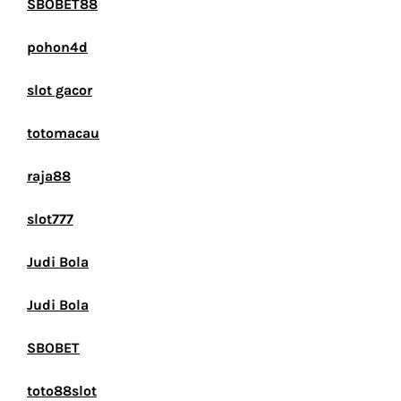
SBOBET88
pohon4d
slot gacor
totomacau
raja88
slot777
Judi Bola
Judi Bola
SBOBET
toto88slot