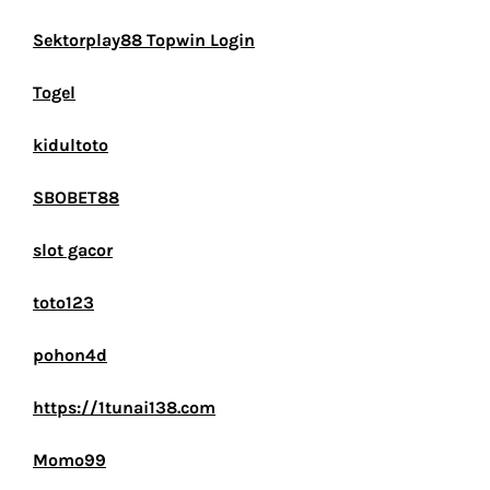
Sektorplay88 Topwin Login
Togel
kidultoto
SBOBET88
slot gacor
toto123
pohon4d
https://1tunai138.com
Momo99