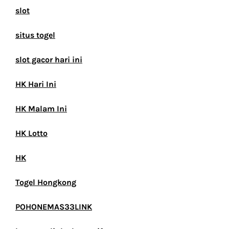
slot
situs togel
slot gacor hari ini
HK Hari Ini
HK Malam Ini
HK Lotto
HK
Togel Hongkong
POHONEMAS33LINK