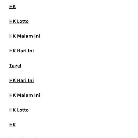
HK
HK Lotto
HK Malam Ini
HK Hari Ini
Togel
HK Hari Ini
HK Malam Ini
HK Lotto
HK