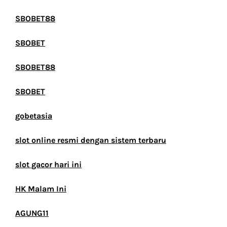
SBOBET88
SBOBET
SBOBET88
SBOBET
gobetasia
slot online resmi dengan sistem terbaru
slot gacor hari ini
HK Malam Ini
AGUNG11