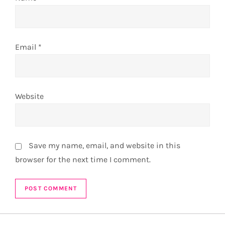
n
Email
*
Website
Save my name, email, and website in this
browser for the next time I comment.