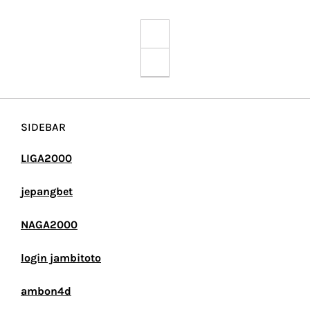
SIDEBAR
LIGA2000
jepangbet
NAGA2000
login jambitoto
ambon4d