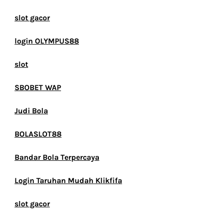
slot gacor
login OLYMPUS88
slot
SBOBET WAP
Judi Bola
BOLASLOT88
Bandar Bola Terpercaya
Login Taruhan Mudah Klikfifa
slot gacor