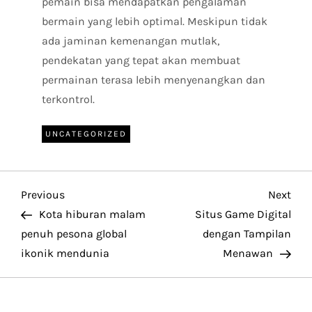
pemain bisa mendapatkan pengalaman
bermain yang lebih optimal. Meskipun tidak
ada jaminan kemenangan mutlak,
pendekatan yang tepat akan membuat
permainan terasa lebih menyenangkan dan
terkontrol.
UNCATEGORIZED
P
Previous
Nex
Previous
Next
Post
Pos
Kota hiburan malam
Situs Game Digital
o
penuh pesona global
dengan Tampilan
ikonik mendunia
Menawan
s
t