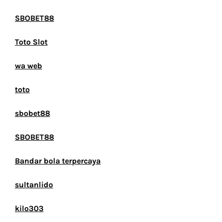
SBOBET88
Toto Slot
wa web
toto
sbobet88
SBOBET88
Bandar bola terpercaya
sultanlido
kilo303