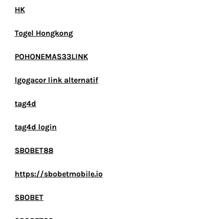
HK
Togel Hongkong
POHONEMAS33LINK
lgogacor link alternatif
tag4d
tag4d login
SBOBET88
https://sbobetmobile.io
SBOBET