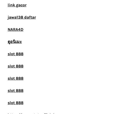
link gacor
jawa138 daftar
NARA4D
ดูอนิเมะ
slot 888
slot 888
slot 888
slot 888
slot 888