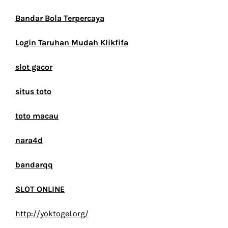
Bandar Bola Terpercaya
Login Taruhan Mudah Klikfifa
slot gacor
situs toto
toto macau
nara4d
bandarqq
SLOT ONLINE
http://yoktogel.org/