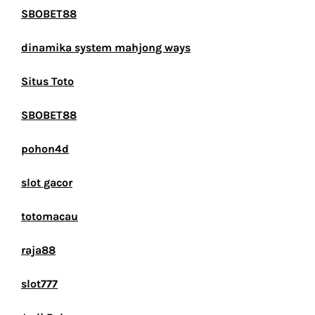
SBOBET88
dinamika system mahjong ways
Situs Toto
SBOBET88
pohon4d
slot gacor
totomacau
raja88
slot777