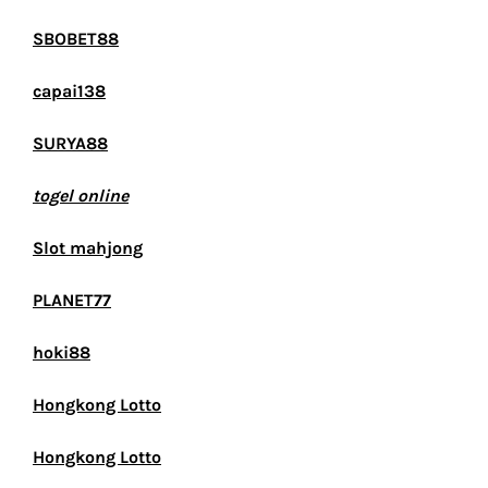
SBOBET88
capai138
SURYA88
togel online
Slot mahjong
PLANET77
hoki88
Hongkong Lotto
Hongkong Lotto