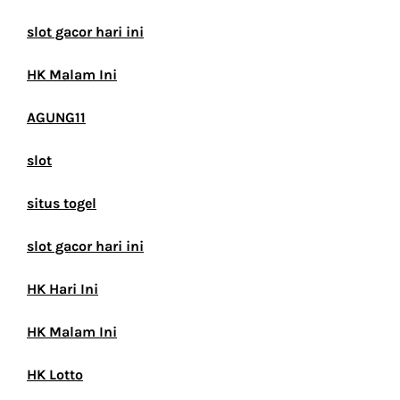
slot gacor hari ini
HK Malam Ini
AGUNG11
slot
situs togel
slot gacor hari ini
HK Hari Ini
HK Malam Ini
HK Lotto