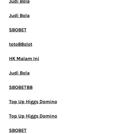
Judi Bola
Judi Bola
SBOBET
toto88slot
HK Malam Ini
Judi Bola
SBOBET88
Top Up Higgs Domino
Top Up Higgs Domino
SBOBET