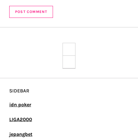
SIDEBAR
idn poker
LIGA2000
jepangbet