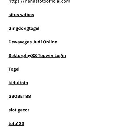
https://nanastotoofficial.com
situs wdbos
dingdongtogel
Dewavegas Judi Online
Sektorplay88 Topwin Login
Togel
kidultoto
SBOBET88
slot gacor
toto123