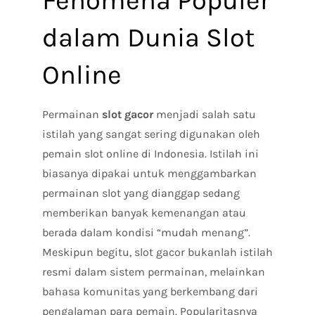
Fenomena Populer
dalam Dunia Slot
Online
Permainan
slot gacor
menjadi salah satu
istilah yang sangat sering digunakan oleh
pemain slot online di Indonesia. Istilah ini
biasanya dipakai untuk menggambarkan
permainan slot yang dianggap sedang
memberikan banyak kemenangan atau
berada dalam kondisi “mudah menang”.
Meskipun begitu, slot gacor bukanlah istilah
resmi dalam sistem permainan, melainkan
bahasa komunitas yang berkembang dari
pengalaman para pemain. Popularitasnya