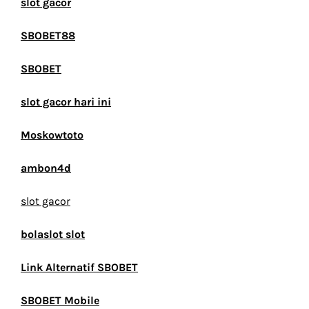
slot gacor
SBOBET88
SBOBET
slot gacor hari ini
Moskowtoto
ambon4d
slot gacor
bolaslot slot
Link Alternatif SBOBET
SBOBET Mobile