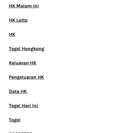
HK Malam Ini
HK Lotto
HK
Togel Hongkong
Keluaran HK
Pengeluaran HK
Data HK
Togel Hari Ini
Togel