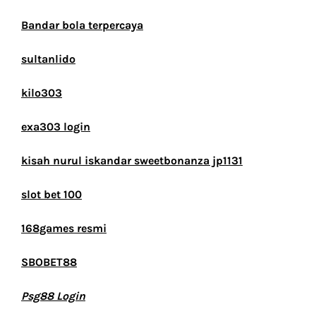
Bandar bola terpercaya
sultanlido
kilo303
exa303 login
kisah nurul iskandar sweetbonanza jp1131
slot bet 100
168games resmi
SBOBET88
Psg88 Login