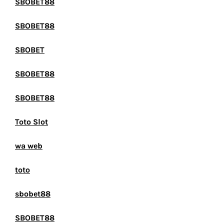
SBOBET88
SBOBET88
SBOBET
SBOBET88
SBOBET88
Toto Slot
wa web
toto
sbobet88
SBOBET88