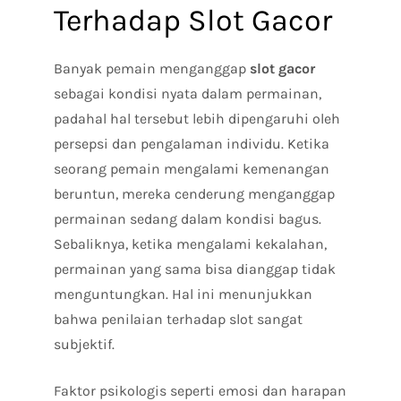
Terhadap Slot Gacor
Banyak pemain menganggap
slot gacor
sebagai kondisi nyata dalam permainan,
padahal hal tersebut lebih dipengaruhi oleh
persepsi dan pengalaman individu. Ketika
seorang pemain mengalami kemenangan
beruntun, mereka cenderung menganggap
permainan sedang dalam kondisi bagus.
Sebaliknya, ketika mengalami kekalahan,
permainan yang sama bisa dianggap tidak
menguntungkan. Hal ini menunjukkan
bahwa penilaian terhadap slot sangat
subjektif.
Faktor psikologis seperti emosi dan harapan