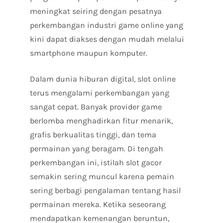
meningkat seiring dengan pesatnya
perkembangan industri game online yang
kini dapat diakses dengan mudah melalui
smartphone maupun komputer.
Dalam dunia hiburan digital, slot online
terus mengalami perkembangan yang
sangat cepat. Banyak provider game
berlomba menghadirkan fitur menarik,
grafis berkualitas tinggi, dan tema
permainan yang beragam. Di tengah
perkembangan ini, istilah slot gacor
semakin sering muncul karena pemain
sering berbagi pengalaman tentang hasil
permainan mereka. Ketika seseorang
mendapatkan kemenangan beruntun,