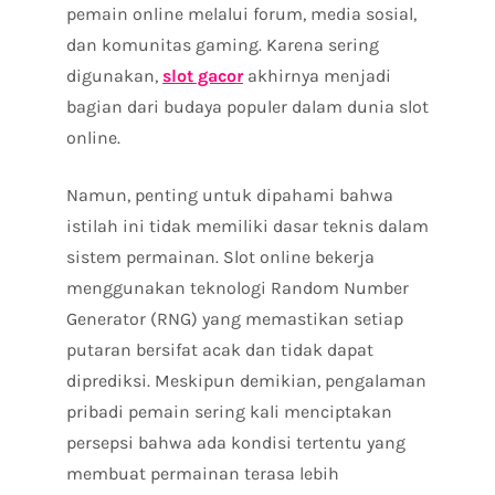
pemain online melalui forum, media sosial,
dan komunitas gaming. Karena sering
digunakan,
slot gacor
akhirnya menjadi
bagian dari budaya populer dalam dunia slot
online.
Namun, penting untuk dipahami bahwa
istilah ini tidak memiliki dasar teknis dalam
sistem permainan. Slot online bekerja
menggunakan teknologi Random Number
Generator (RNG) yang memastikan setiap
putaran bersifat acak dan tidak dapat
diprediksi. Meskipun demikian, pengalaman
pribadi pemain sering kali menciptakan
persepsi bahwa ada kondisi tertentu yang
membuat permainan terasa lebih