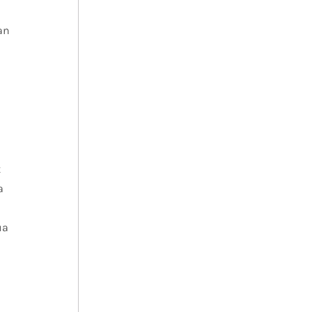
an
t
a
ua