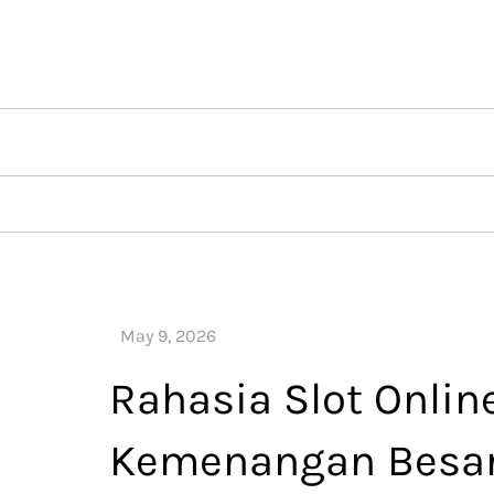
Skip
to
content
Rahasia Slot Onlin
Kemenangan Besar