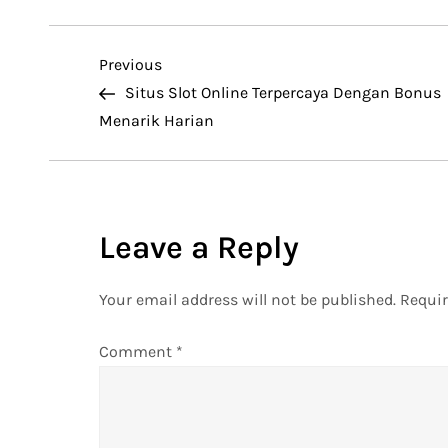
P
Previous
Previous
Post
Situs Slot Online Terpercaya Dengan Bonus
o
Menarik Harian
s
t
Leave a Reply
n
a
Your email address will not be published.
Requir
v
Comment
*
i