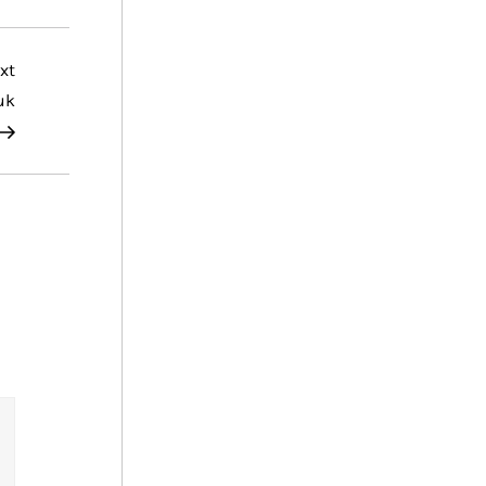
Next
xt
Post
uk