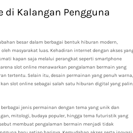
ne di Kalangan Pengguna
bahan besar dalam berbagai bentuk hiburan modern,
l oleh masyarakat luas. Kehadiran internet dengan akses yan
kmati kapan saja melalui perangkat seperti smartphone
karena slot online menawarkan pengalaman bermain yang
n tertentu. Selain itu, desain permainan yang penuh warna,
ikan slot online sebagai salah satu hiburan digital yang pali
n berbagai jenis permainan dengan tema yang unik dan
n, mitologi, budaya populer, hingga tema futuristik yang
 tersebut membuat pengalaman bermain menjadi tidak
gguna baru setiap harinya. Kemudahan akses serta inovasi