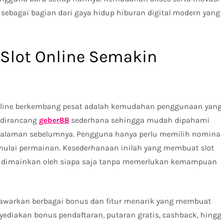
sebagai bagian dari gaya hidup hiburan digital modern yang
Slot Online Semakin
online berkembang pesat adalah kemudahan penggunaan yan
 dirancang
geber88
sederhana sehingga mudah dipahami
galaman sebelumnya. Pengguna hanya perlu memilih nomina
ulai permainan. Kesederhanaan inilah yang membuat slot
at dimainkan oleh siapa saja tanpa memerlukan kemampuan
nawarkan berbagai bonus dan fitur menarik yang membuat
ediakan bonus pendaftaran, putaran gratis, cashback, hing