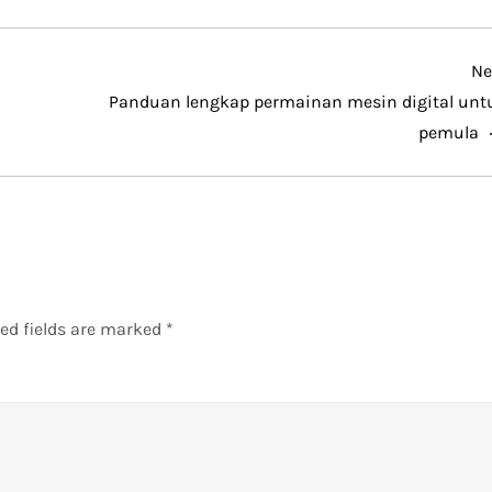
Ne
Panduan lengkap permainan mesin digital unt
pemula
ed fields are marked
*