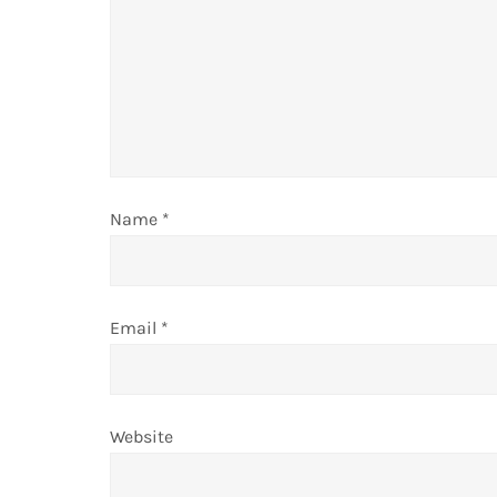
g
a
t
i
o
Name
*
n
Email
*
Website