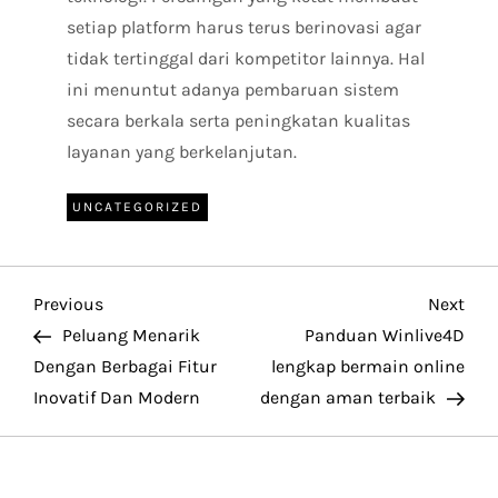
setiap platform harus terus berinovasi agar
tidak tertinggal dari kompetitor lainnya. Hal
ini menuntut adanya pembaruan sistem
secara berkala serta peningkatan kualitas
layanan yang berkelanjutan.
UNCATEGORIZED
P
Previous
Nex
Previous
Next
Post
Pos
Peluang Menarik
Panduan Winlive4D
o
Dengan Berbagai Fitur
lengkap bermain online
Inovatif Dan Modern
dengan aman terbaik
s
t