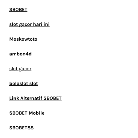
SBOBET
slot gacor hari ini
Moskowtoto
ambon4d
slot gacor
bolaslot slot
Link Alternatif SBOBET
SBOBET Mobile
SBOBET88