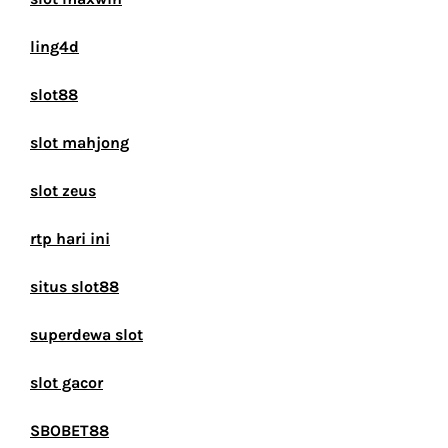
ling4d
slot88
slot mahjong
slot zeus
rtp hari ini
situs slot88
superdewa slot
slot gacor
SBOBET88