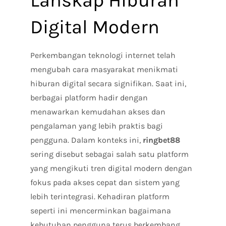
Lanskap Hiburan
Digital Modern
Perkembangan teknologi internet telah
mengubah cara masyarakat menikmati
hiburan digital secara signifikan. Saat ini,
berbagai platform hadir dengan
menawarkan kemudahan akses dan
pengalaman yang lebih praktis bagi
pengguna. Dalam konteks ini,
ringbet88
sering disebut sebagai salah satu platform
yang mengikuti tren digital modern dengan
fokus pada akses cepat dan sistem yang
lebih terintegrasi. Kehadiran platform
seperti ini mencerminkan bagaimana
kebutuhan pengguna terus berkembang