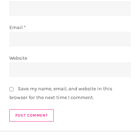
Email
*
Website
Save my name, email, and website in this
browser for the next time I comment.