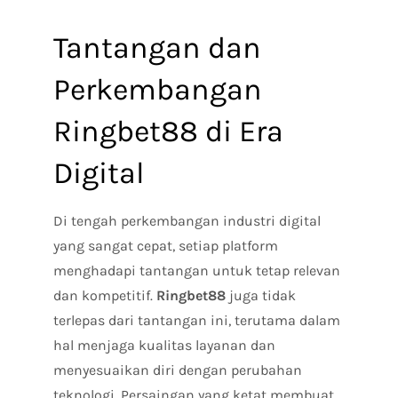
Tantangan dan
Perkembangan
Ringbet88 di Era
Digital
Di tengah perkembangan industri digital
yang sangat cepat, setiap platform
menghadapi tantangan untuk tetap relevan
dan kompetitif.
Ringbet88
juga tidak
terlepas dari tantangan ini, terutama dalam
hal menjaga kualitas layanan dan
menyesuaikan diri dengan perubahan
teknologi. Persaingan yang ketat membuat