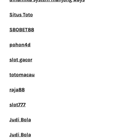
Situs Toto
SBOBET88
pohon4d
slot gacor
totomacau
raja88
slot777
Judi Bola
Judi Bola