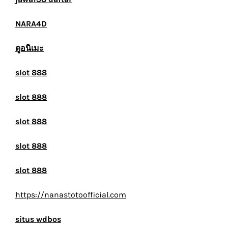
NARA4D
ดูอนิเมะ
slot 888
slot 888
slot 888
slot 888
slot 888
https://nanastotoofficial.com
situs wdbos