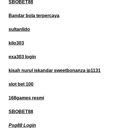
SBOBET88
Bandar bola terpercaya
sultanlido
kilo303
exa303 login
kisah nurul iskandar sweetbonanza jp1131
slot bet 100
168games resmi
SBOBET88
Psg88 Login