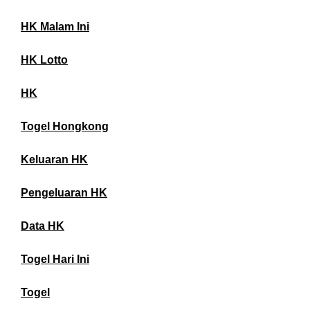
HK Malam Ini
HK Lotto
HK
Togel Hongkong
Keluaran HK
Pengeluaran HK
Data HK
Togel Hari Ini
Togel