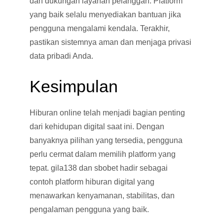
dan dukungan layanan pelanggan. Platform
yang baik selalu menyediakan bantuan jika
pengguna mengalami kendala. Terakhir,
pastikan sistemnya aman dan menjaga privasi
data pribadi Anda.
Kesimpulan
Hiburan online telah menjadi bagian penting
dari kehidupan digital saat ini. Dengan
banyaknya pilihan yang tersedia, pengguna
perlu cermat dalam memilih platform yang
tepat. gila138 dan sbobet hadir sebagai
contoh platform hiburan digital yang
menawarkan kenyamanan, stabilitas, dan
pengalaman pengguna yang baik.