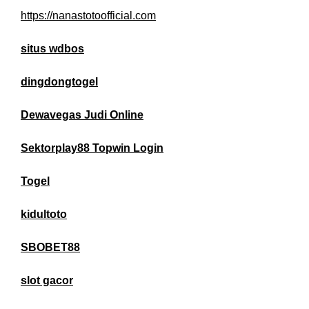
https://nanastotoofficial.com
situs wdbos
dingdongtogel
Dewavegas Judi Online
Sektorplay88 Topwin Login
Togel
kidultoto
SBOBET88
slot gacor