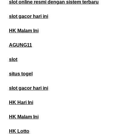
slot online resmi dengan sistem terbaru
slot gacor hari ini
HK Malam Ini
AGUNG11
slot
situs togel
slot gacor hari ini
HK Hari Ini
HK Malam Ini
HK Lotto