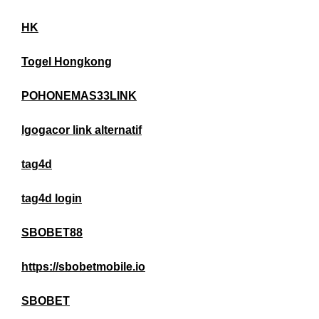
HK
Togel Hongkong
POHONEMAS33LINK
lgogacor link alternatif
tag4d
tag4d login
SBOBET88
https://sbobetmobile.io
SBOBET