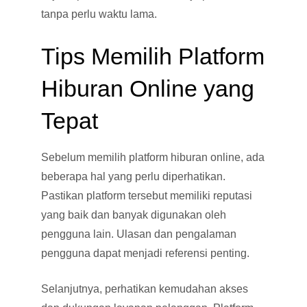
tanpa perlu waktu lama.
Tips Memilih Platform
Hiburan Online yang
Tepat
Sebelum memilih platform hiburan online, ada
beberapa hal yang perlu diperhatikan.
Pastikan platform tersebut memiliki reputasi
yang baik dan banyak digunakan oleh
pengguna lain. Ulasan dan pengalaman
pengguna dapat menjadi referensi penting.
Selanjutnya, perhatikan kemudahan akses