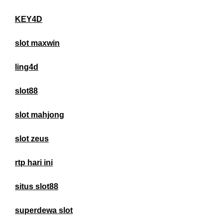
KEY4D
slot maxwin
ling4d
slot88
slot mahjong
slot zeus
rtp hari ini
situs slot88
superdewa slot