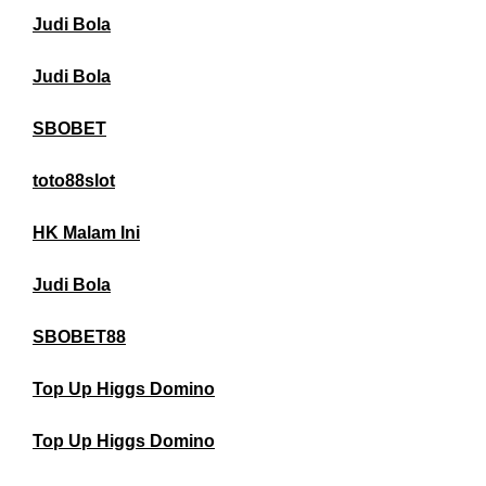
Judi Bola
Judi Bola
SBOBET
toto88slot
HK Malam Ini
Judi Bola
SBOBET88
Top Up Higgs Domino
Top Up Higgs Domino