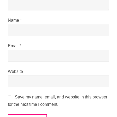
o
n
Name
*
Email
*
Website
Save my name, email, and website in this browser
for the next time I comment.