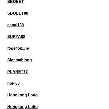
SBOBET
SBOBET88
capai138
SURYA88
togel online
Slot mahjong
PLANET77
hoki88
Hongkong Lotto
Hongkong Lotto