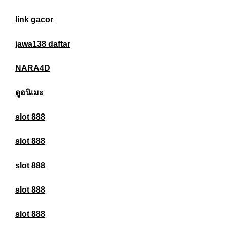
link gacor
jawa138 daftar
NARA4D
ดูอนิเมะ
slot 888
slot 888
slot 888
slot 888
slot 888