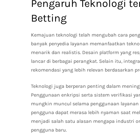
Pengaruh Teknologi t
Betting
Kemajuan teknologi telah mengubah cara penggu
banyak penyedia layanan memanfaatkan tekno
menarik dan realistis. Desain platform yang
lancar di berbagai perangkat. Selain itu, int
rekomendasi yang lebih relevan berdasarkan pr
Teknologi juga berperan penting dalam mening
Penggunaan enkripsi serta sistem verifikasi y
mungkin muncul selama penggunaan layanan on
pengguna dapat merasa lebih nyaman saat melak
menjadi salah satu alasan mengapa industri o
pengguna baru.