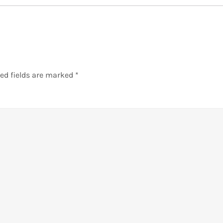
ed fields are marked
*