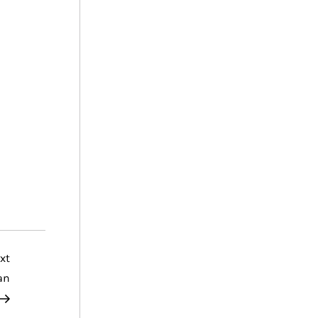
Next
xt
Post
an