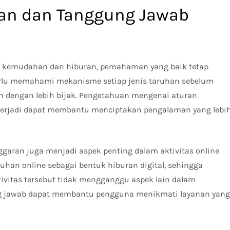
n dan Tanggung Jawab
i kemudahan dan hiburan, pemahaman yang baik tetap
erlu memahami mekanisme setiap jenis taruhan sebelum
n dengan lebih bijak. Pengetahuan mengenai aturan
 terjadi dapat membantu menciptakan pengalaman yang lebi
aran juga menjadi aspek penting dalam aktivitas online
han online sebagai bentuk hiburan digital, sehingga
ivitas tersebut tidak mengganggu aspek lain dalam
ung jawab dapat membantu pengguna menikmati layanan yang