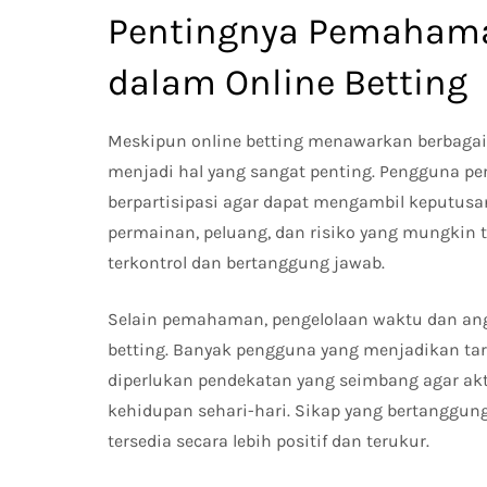
Pentingnya Pemahama
dalam Online Betting
Meskipun online betting menawarkan berbaga
menjadi hal yang sangat penting. Pengguna p
berpartisipasi agar dapat mengambil keputusa
permainan, peluang, dan risiko yang mungkin
terkontrol dan bertanggung jawab.
Selain pemahaman, pengelolaan waktu dan angg
betting. Banyak pengguna yang menjadikan taru
diperlukan pendekatan yang seimbang agar akt
kehidupan sehari-hari. Sikap yang bertangg
tersedia secara lebih positif dan terukur.