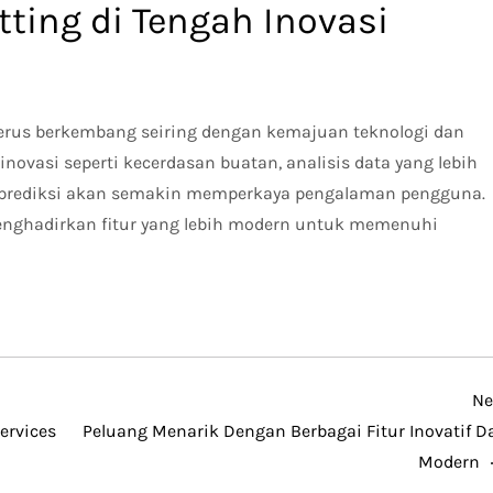
ting di Tengah Inovasi
terus berkembang seiring dengan kemajuan teknologi dan
inovasi seperti kecerdasan buatan, analisis data yang lebih
 diprediksi akan semakin memperkaya pengalaman pengguna.
menghadirkan fitur yang lebih modern untuk memenuhi
Ne
ervices
Peluang Menarik Dengan Berbagai Fitur Inovatif D
Modern