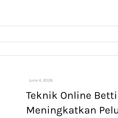
Skip
to
content
Teknik Online Bett
Meningkatkan Pel