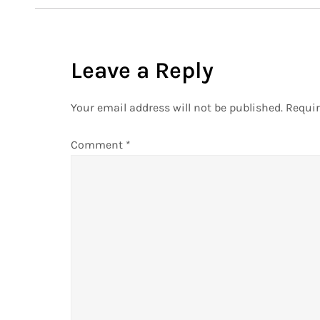
s
t
Leave a Reply
n
a
Your email address will not be published.
Requir
v
Comment
*
i
g
a
t
i