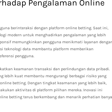
erhadap Pengalaman Online
na berinteraksi dengan platform online betting. Saat ini,
logi modern untuk menghadirkan pengalaman yang lebih
 responsif memungkinkan pengguna menikmati layanan denga
egrasi teknologi data membantu platform memberikan
eferensi pengguna.
katkan keamanan transaksi dan perlindungan data pribadi.
ang lebih kuat membantu mengurangi berbagai risiko yang
line betting. Dengan tingkat keamanan yang lebih baik,
ukan aktivitas di platform pilihan mereka. Inovasi ini
nline betting terus berkembang dan menarik perhatian bany