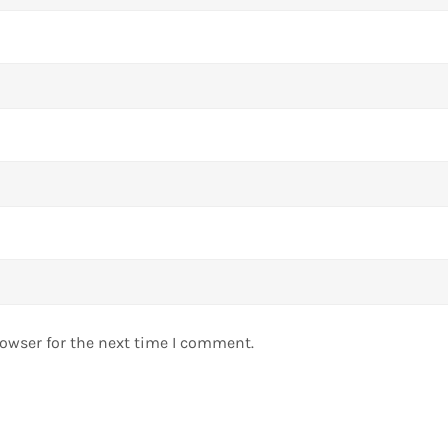
owser for the next time I comment.