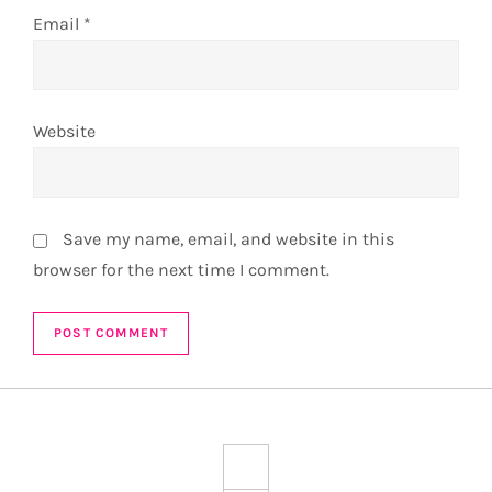
Email
*
Website
Save my name, email, and website in this
browser for the next time I comment.