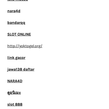
nara4d
bandarqq
SLOT ONLINE
http://yoktogel.org/
link gacor
jawa138 daftar
NARA4D
ดูอนิเมะ
slot 888