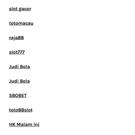
slot gacor
totomacau
raja88
slot777
Judi Bola
Judi Bola
SBOBET
toto88slot
HK Malam Ini