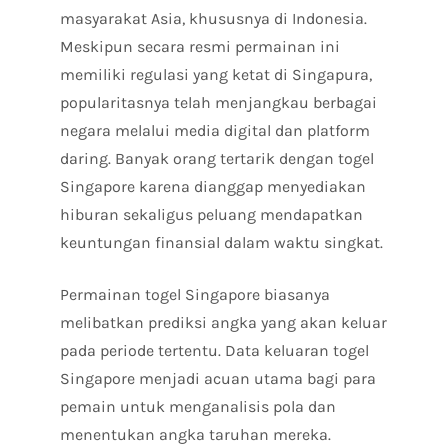
masyarakat Asia, khususnya di Indonesia.
Meskipun secara resmi permainan ini
memiliki regulasi yang ketat di Singapura,
popularitasnya telah menjangkau berbagai
negara melalui media digital dan platform
daring. Banyak orang tertarik dengan togel
Singapore karena dianggap menyediakan
hiburan sekaligus peluang mendapatkan
keuntungan finansial dalam waktu singkat.
Permainan togel Singapore biasanya
melibatkan prediksi angka yang akan keluar
pada periode tertentu. Data keluaran togel
Singapore menjadi acuan utama bagi para
pemain untuk menganalisis pola dan
menentukan angka taruhan mereka.