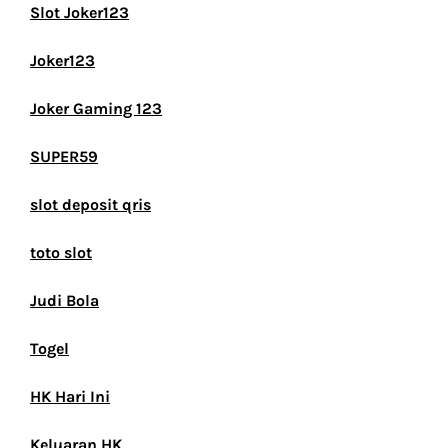
Slot Joker123
Joker123
Joker Gaming 123
SUPER59
slot deposit qris
toto slot
Judi Bola
Togel
HK Hari Ini
Keluaran HK