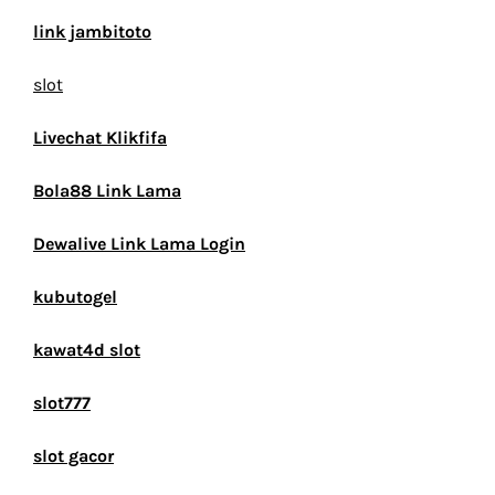
link jambitoto
slot
Livechat Klikfifa
Bola88 Link Lama
Dewalive Link Lama Login
kubutogel
kawat4d slot
slot777
slot gacor