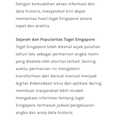
Dengan kemudahan akses informasi dan
data historis, masyarakat kini dapat
memantau hasil togel Singapore secara
cepat dan praktis.
Sejarah dan Popularitas Togel Singapore
Togel Singapore telah dikenal sejak puluhan
tahun lalu sebagai permainan angka resmi
yang dikelola oleh otoritas terkait. Seiring
waktu, permainan ini mengalami
transformasi dari bentuk manual menjadi
digital. Keberadaan situs dan aplikasi daring
membuat masyarakat lebih mudah
mengakses informasi tentang togel
Singapore, termasuk jadwal pengeluaran
angka dan arsip data historis.