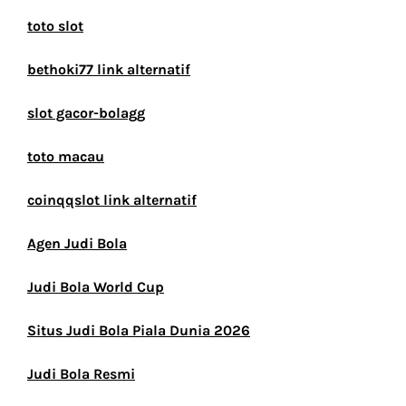
toto slot
bethoki77 link alternatif
slot gacor-bolagg
toto macau
coinqqslot link alternatif
Agen Judi Bola
Judi Bola World Cup
Situs Judi Bola Piala Dunia 2026
Judi Bola Resmi