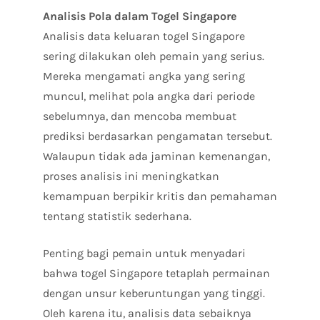
Analisis Pola dalam Togel Singapore
Analisis data keluaran togel Singapore
sering dilakukan oleh pemain yang serius.
Mereka mengamati angka yang sering
muncul, melihat pola angka dari periode
sebelumnya, dan mencoba membuat
prediksi berdasarkan pengamatan tersebut.
Walaupun tidak ada jaminan kemenangan,
proses analisis ini meningkatkan
kemampuan berpikir kritis dan pemahaman
tentang statistik sederhana.
Penting bagi pemain untuk menyadari
bahwa togel Singapore tetaplah permainan
dengan unsur keberuntungan yang tinggi.
Oleh karena itu, analisis data sebaiknya