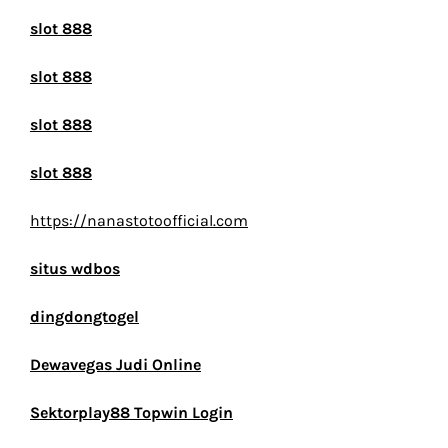
slot 888
slot 888
slot 888
slot 888
https://nanastotoofficial.com
situs wdbos
dingdongtogel
Dewavegas Judi Online
Sektorplay88 Topwin Login