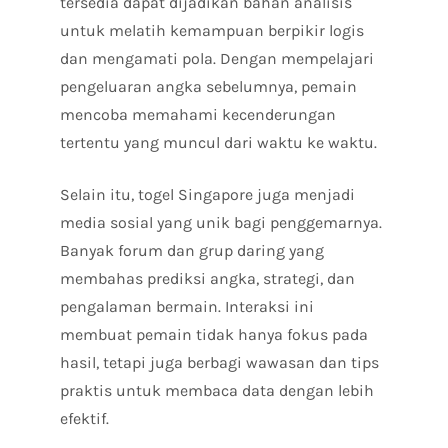
tersedia dapat dijadikan bahan analisis
untuk melatih kemampuan berpikir logis
dan mengamati pola. Dengan mempelajari
pengeluaran angka sebelumnya, pemain
mencoba memahami kecenderungan
tertentu yang muncul dari waktu ke waktu.
Selain itu, togel Singapore juga menjadi
media sosial yang unik bagi penggemarnya.
Banyak forum dan grup daring yang
membahas prediksi angka, strategi, dan
pengalaman bermain. Interaksi ini
membuat pemain tidak hanya fokus pada
hasil, tetapi juga berbagi wawasan dan tips
praktis untuk membaca data dengan lebih
efektif.