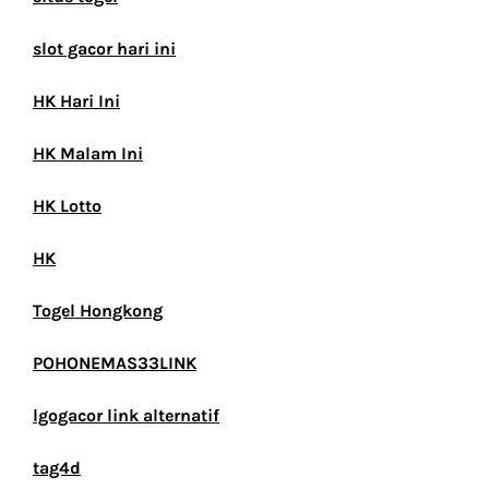
slot gacor hari ini
HK Hari Ini
HK Malam Ini
HK Lotto
HK
Togel Hongkong
POHONEMAS33LINK
lgogacor link alternatif
tag4d