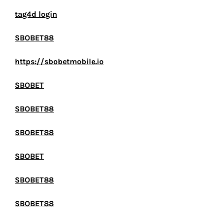
tag4d login
SBOBET88
https://sbobetmobile.io
SBOBET
SBOBET88
SBOBET88
SBOBET
SBOBET88
SBOBET88